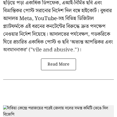
ছড়িয়ে পড়া একাধিক ডিপফেক, এআই-নির্মিত ছবি এবং
বিভ্রান্তিকর পোস্ট সরানোর নির্দেশ দিল বম্বে হাইকোর্ট। বুধবার
আদালত Meta, YouTube-সহ বিভিন্ন ডিজিটাল
প্ল্যাটফর্মকে এই ধরনের কনটেন্টের বিরুদ্ধে দ্রুত পদক্ষেপ
নেওয়ার নির্দেশ দিয়েছে। আদালতের পর্যবেক্ষণ, গডকরিকে
ঘিরে প্রচারিত একাধিক পোস্ট ও ছবি ‘অত্যন্ত আপত্তিকর এবং
অবমাননাকর’ ("vile and abusive.")।
Read More