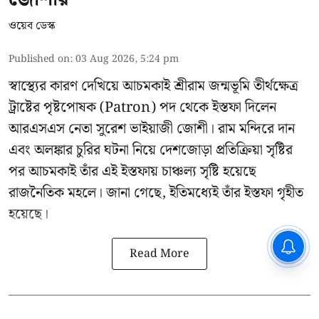
ওয়েব ডেস্ক
Published on
:
03 Aug 2026, 5:24 pm
স্বাস্থ্যের কারণ দেখিয়ে আচমকাই
শ্রীরাম জন্মভূমি তীর্থক্ষেত্র
ট্রাষ্টের
পৃষ্টপোষক (Patron) পদ থেকে ইস্তফা দিলেন
আরএসএস নেতা সুরেশ ভাইয়াজী জোশী। রাম মন্দিরে দান
এবং অলঙ্কার চুরির ঘটনা নিয়ে দেশজোড়া প্রতিক্রিয়া সৃষ্টির
পর আচমকাই তাঁর এই ইস্তফায় চাঞ্চল্য সৃষ্টি হয়েছে
রাজনৈতিক মহলে। জানা গেছে, ইতিমধ্যেই তাঁর ইস্তফা গৃহীত
হয়েছে।
CPIM: ৬০ লক্ষ নাম বিবেচনাধীন রেখে
Read More
ভোট ঘোষণার প্রতিবাদ - আদালতের
দ্বারস্থ হবে সিপিআইএম