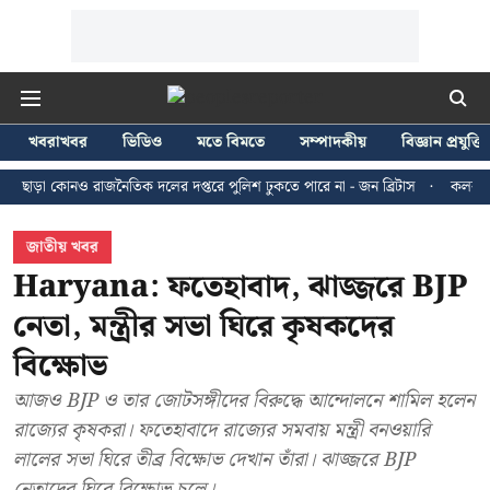
খবরাখবর
ভিডিও
মতে বিমতে
সম্পাদকীয়
বিজ্ঞান প্রযুক্তি
োনও রাজনৈতিক দলের দপ্তরে পুলিশ ঢুকতে পারে না - জন ব্রিটাস
কলকাতায় ২৪ জুলা
জাতীয় খবর
Haryana: ফতেহাবাদ, ঝাজ্জরে BJP
নেতা, মন্ত্রীর সভা ঘিরে কৃষকদের
বিক্ষোভ
আজও BJP ও তার জোটসঙ্গীদের বিরুদ্ধে আন্দোলনে শামিল হলেন
রাজ‍্যের কৃষকরা। ফতেহাবাদে রাজ‍্যের‌ সমবায় মন্ত্রী বনওয়ারি
লালের সভা ঘিরে তীব্র বিক্ষোভ দেখান তাঁরা। ঝাজ্জরে BJP
নেতাদের ঘিরে বিক্ষোভ চলে।