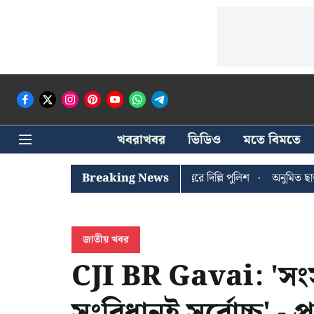
খবরাখবর
ভিডিও
মতে বিমতে
 ঘোষের খোঁজে সিপিআইএম সদর দপ্তরে দিল্লি পুলিশ
Breaking News
অনুমিত ছাড়া কোনও রা
জাতীয় খবর
CJI BR Gavai: 'সং
সংবিধানই সর্বোচ্চ' -