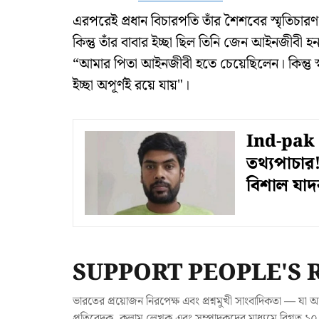
এরপরেই প্রধান বিচারপতি তাঁর শৈশবের স্মৃতিচা
কিন্তু তাঁর বাবার ইচ্ছা ছিল তিনি জেন আইনজীবী 
“আমার পিতা আইনজীবী হতে চেয়েছিলেন। কিন্তু স
ইচ্ছা অপূর্ণই রয়ে যায়"।
Ind-pak T
তথ্যপাচার
বিশাল যাদ
SUPPORT PEOPLE'S 
ভারতের প্রয়োজন নিরপেক্ষ এবং প্রশ্নমুখী সাংবাদিকতা — 
প্রতিবেদক, কলাম লেখক এবং সম্পাদকদের মাধ্যমে বিগত ১০ ব