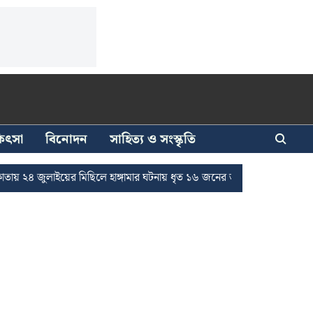
িকিৎসা
বিনোদন
সাহিত্য ও সংস্কৃতি
াইয়ের মিছিলে হাঙ্গামার ঘটনায় ধৃত ১৬ জনের জামিন
দুর্নীতি দমনে রাজ্যে 