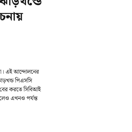
াড়খন্ডে
চনায়
ড়লো। এই আন্দোলনের
াড়খন্ড পিএসসি
জে বের করতে সিবিআই
লেও এখনও পর্যন্ত