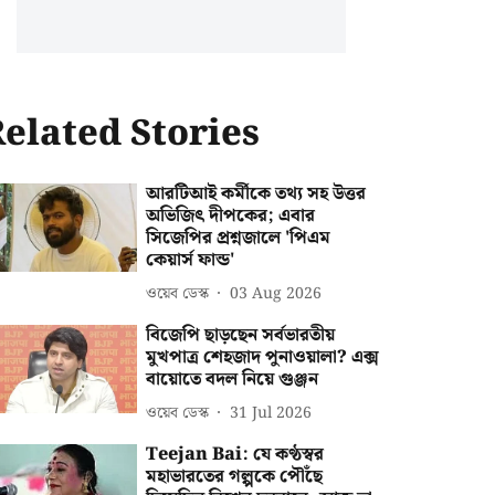
elated Stories
আরটিআই কর্মীকে তথ্য সহ উত্তর
অভিজিৎ দীপকের; এবার
সিজেপির প্রশ্নজালে 'পিএম
কেয়ার্স ফান্ড'
ওয়েব ডেস্ক
03 Aug 2026
বিজেপি ছাড়ছেন সর্বভারতীয়
মুখপাত্র শেহজাদ পুনাওয়ালা? এক্স
বায়োতে বদল নিয়ে গুঞ্জন
ওয়েব ডেস্ক
31 Jul 2026
Teejan Bai: যে কণ্ঠস্বর
মহাভারতের গল্পকে পৌঁছে