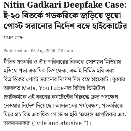
Nitin Gadkari Deepfake Case:
ই-২০ বিতর্কে গডকরিকে জড়িয়ে ভুয়ো
পোস্ট সরানোর নির্দেশ বম্বে হাইকোর্টের
ওয়েব ডেস্ক
Published on
:
05 Aug 2026, 7:52 am
নীতিন গডকরি ও তাঁর পরিবারের বিরুদ্ধে সোশ্যাল মিডিয়ায়
ছড়িয়ে পড়া একাধিক ডিপফেক, এআই-নির্মিত ছবি এবং
বিভ্রান্তিকর পোস্ট সরানোর নির্দেশ দিল বম্বে হাইকোর্ট। বুধবার
আদালত Meta, YouTube-সহ বিভিন্ন ডিজিটাল
প্ল্যাটফর্মকে এই ধরনের কনটেন্টের বিরুদ্ধে দ্রুত পদক্ষেপ
নেওয়ার নির্দেশ দিয়েছে। আদালতের পর্যবেক্ষণ, গডকরিকে
ঘিরে প্রচারিত একাধিক পোস্ট ও ছবি ‘অত্যন্ত আপত্তিকর এবং
অবমাননাকর’ ("vile and abusive.")।