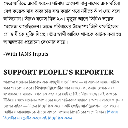
ফেব্রুয়ারিতে একই ধরনের ঘটনায় আয়েশা বানু নামের এক মহিলা
বেশ কয়েক মাস অত্যাচার সহ্য করার পরে নদীতে ঝাঁপ দেয় বলে
অভিযোগ। তাঁরও বয়েস ছিল ২৩। মৃত্যুর আগে তিনিও ভয়েস
মেসেজ করেছিলেন। তাতে পরিবারের উদ্দেশ্যে তিনি বলেছিলেন
সে স্বামীকে মুক্তি দিচ্ছে। তাঁর স্বামী আরিফ খানকে আটক করা হয়
আত্মহত্যায় প্ররোচনা দেওয়ার দায়ে।
-With IANS Inputs
SUPPORT PEOPLE'S REPORTER
ভারতের প্রয়োজন নিরপেক্ষ এবং প্রশ্নমুখী সাংবাদিকতা — যা আপনার সামনে সঠিক
খবর পরিবেশন করে।
পিপলস রিপোর্টার
তার প্রতিবেদক, কলাম লেখক এবং
সম্পাদকদের মাধ্যমে বিগত ১০ বছর ধরে সেই চেষ্টাই চালিয়ে যাচ্ছে। এই কাজকে
টিকিয়ে রাখতে প্রয়োজন আপনাদের মতো পাঠকদের সহায়তা। আপনি ভারতে থাকুন বা
দেশের বাইরে — নিচের লিঙ্কে ক্লিক করে একটি
পেইড সাবস্ক্রিপশন
নিতে পারেন।
স্বাধীন সংবাদমাধ্যমকে বাঁচিয়ে রাখতে পিপলস রিপোর্টারের পাশে দাঁড়ান।
পিপলস
রিপোর্টার সাবস্ক্রাইব করতে এই লিঙ্কে ক্লিক করুন