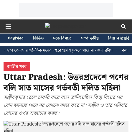
খবরাখবর
ভিডিও
মতে বিমতে
সম্পাদকীয়
বিজ্ঞান প্রযুক্তি
কোনও রাজনৈতিক দলের দপ্তরে পুলিশ ঢুকতে পারে না - জন ব্রিটাস
কলকাতায় ২৪ জুল
জাতীয় খবর
Uttar Pradesh: উত্তরপ্রদেশে পণের
বলি সাত মাসের গর্ভবতী দলিত মহিলা
সঞ্জীবকুমার রেলে চাকরি করে বলে জানিয়েছিল কিন্তু বিয়ের পর
বোন জানতে পারে বর কোনো কাজ করে না। সঞ্জীব ও তার পরিবার
বোনের ওপর অত্যাচার করত।