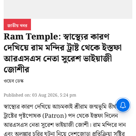
জাতীয় খবর
Ram Temple: স্বাস্থ্যের কারণ
দেখিয়ে রাম মন্দির ট্রাষ্ট থেকে ইস্তফা
আরএসএস নেতা সুরেশ ভাইয়াজী
জোশীর
ওয়েব ডেস্ক
Published on
:
03 Aug 2026, 5:24 pm
CPIM: ৬০ লক্ষ নাম বিবেচনাধীন রেখে
স্বাস্থ্যের কারণ দেখিয়ে আচমকাই
শ্রীরাম জন্মভূমি তীর্থক্ষেত্র
ভোট ঘোষণার প্রতিবাদ - আদালতের
দ্বারস্থ হবে সিপিআইএম
ট্রাষ্টের
পৃষ্টপোষক (Patron) পদ থেকে ইস্তফা দিলেন
আরএসএস নেতা সুরেশ ভাইয়াজী জোশী। রাম মন্দিরে দান
এবং অলঙ্কার চুরির ঘটনা নিয়ে দেশজোড়া প্রতিক্রিয়া সৃষ্টির