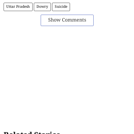
Uttar Pradesh
Dowry
Suicide
Show Comments