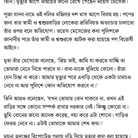
তিনি। মৃত্যুর আগে ভাইয়ের জন্যে রেখে গেছেন ভয়েস মেসেজ।
পূজা যাদব নামে ওই দলিত মহিলার দশ মাস আগে বিবাহ হয়। পণের
জন্য তার স্বামী ও শ্বশুরবাড়ির লোকেরা প্রতিনিয়ত অত‍্যাচার চালাতো
তাঁর ওপর বলে অভিযোগ। ভয়েস মেসেজের কথা পুলিশকে
জানানীর পরে তাঁর স্বামী ও শ্বশুরকে আটক করা হয়েছে পণ বিরোধী
আইনে।
মৃতা তাঁর মেসেজে বলেছে, 'প্রিয় ভাই, আমি যা করতে যাচ্ছি তা
তোমারা মেনে নিতে পারবে না। বাবা-মাকে বুঝিয়ে বোলো। তাঁরা
যেন চিন্তা না করে। আমার মৃত্যুর পরে এবাড়ি থেকে একটা চামচও
নেবে না আর পুলিশে কোন অভিযোগ করবে না।'
তিনি আরও বলেছেন, 'যখন তোমার বোন থাকবে না, তখন এই
বাড়ির সঙ্গে কোনো সম্পর্ক রাখার দরকার নেই। কিচ্ছু কোরো না।
তুমি বোনের জন্যে অনেক করেছ, দয়া করে এটা শোনো। গাড়িও
ফেরত নেবে না। এটাই তোমাকে আমার শেষ কথা।'
ময়না তদন্তের রিপোর্টেও গলায় দড়ি দিয়ে মৃত্যুর কথা বলা হয়েছে।