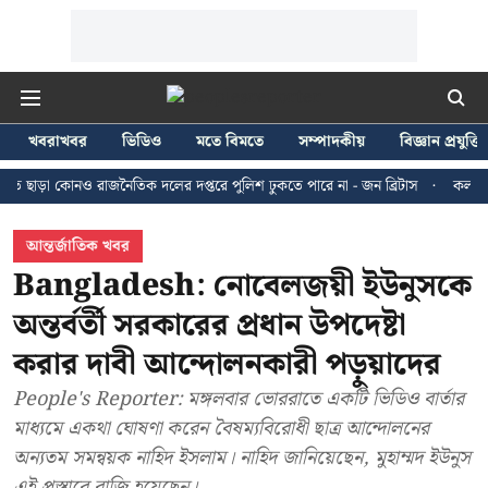
খবরাখবর
ভিডিও
মতে বিমতে
সম্পাদকীয়
বিজ্ঞান প্রযুক্তি
 কোনও রাজনৈতিক দলের দপ্তরে পুলিশ ঢুকতে পারে না - জন ব্রিটাস
কলকাতায় ২৪ জুল
আন্তর্জাতিক খবর
Bangladesh: নোবেলজয়ী ইউনুসকে
অন্তর্বর্তী সরকারের প্রধান উপদেষ্টা
করার দাবী আন্দোলনকারী পড়ুয়াদের
People's Reporter: মঙ্গলবার ভোররাতে একটি ভিডিও বার্তার
মাধ্যমে একথা ঘোষণা করেন বৈষম্যবিরোধী ছাত্র আন্দোলনের
অন্যতম সমন্বয়ক নাহিদ ইসলাম। নাহিদ জানিয়েছেন, মুহাম্মদ ইউনুস
এই প্রস্তাবে রাজি হয়েছেন।