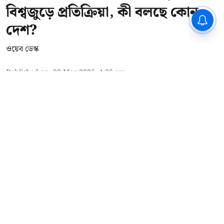
বিশ্বজুড়ে প্রতিক্রিয়া, কী বলছে কোন
দেশ?
ওয়েব ডেস্ক
Published on
:
02 Mar 2026, 4:25 am
ইরানের ওপর আমেরিকা ও ইজরায়েলের আক্রমণের তীব্র
প্রতিবাদ জানালো রাশিয়া। পাশাপাশি রাষ্ট্রসংঘের মহাসচিব
আন্তোনিও গুতেরেস এই আক্রমণের নিন্দা করে অবিলম্বে
আক্রমণ বন্ধ করার আবেদন জানিয়েছেন। বিশ্বের বিভিন্ন
দেশের পক্ষ থেকেও অবিলম্বে ইরানের ওপর আমেরিকা ও
ইজরায়েলের আক্রমণ বন্ধ করার দাবি উঠেছে।
রাশিয়া
শনিবার ইরানের ওপর মার্কিন ও ইজরায়েলি হামলার কড়া
সমালোচনা করে রাশিয়া এই আক্রম ...