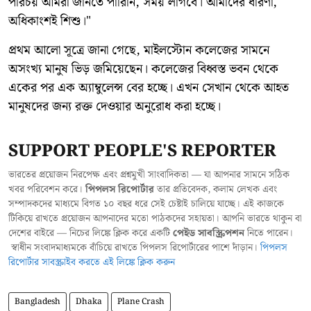
পরিচয় আমরা জানতে পারিনি, সময় লাগবে। আমাদের ধারণা,
অধিকাংশই শিশু।"
প্রথম আলো সূত্রে জানা গেছে, মাইলস্টোন কলেজের সামনে
অসংখ্য মানুষ ভিড় জমিয়েছেন। কলেজের বিধ্বস্ত ভবন থেকে
একের পর এক অ্যাম্বুলেন্স বের হচ্ছে। এখন সেখান থেকে আহত
মানুষদের জন্য রক্ত দেওয়ার অনুরোধ করা হচ্ছে।
SUPPORT PEOPLE'S REPORTER
ভারতের প্রয়োজন নিরপেক্ষ এবং প্রশ্নমুখী সাংবাদিকতা — যা আপনার সামনে সঠিক
খবর পরিবেশন করে।
পিপলস রিপোর্টার
তার প্রতিবেদক, কলাম লেখক এবং
সম্পাদকদের মাধ্যমে বিগত ১০ বছর ধরে সেই চেষ্টাই চালিয়ে যাচ্ছে। এই কাজকে
টিকিয়ে রাখতে প্রয়োজন আপনাদের মতো পাঠকদের সহায়তা। আপনি ভারতে থাকুন বা
দেশের বাইরে — নিচের লিঙ্কে ক্লিক করে একটি
পেইড সাবস্ক্রিপশন
নিতে পারেন।
স্বাধীন সংবাদমাধ্যমকে বাঁচিয়ে রাখতে পিপলস রিপোর্টারের পাশে দাঁড়ান।
পিপলস
রিপোর্টার সাবস্ক্রাইব করতে এই লিঙ্কে ক্লিক করুন
Bangladesh
Dhaka
Plane Crash