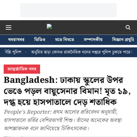
খবরাখবর
ভিডিও
মতে বিমতে
সম্পাদকীয়
বিজ্ঞান প্রযুক্তি
 পুলিশ
অনুমিত ছাড়া কোনও রাজনৈতিক দলের দপ্তরে পুলিশ ঢুকতে পারে না - জন ব্র
আন্তর্জাতিক খবর
Bangladesh: ঢাকায় স্কুলের উপর
ভেঙে পড়ল বায়ুসেনার বিমান! মৃত ১৯,
দগ্ধ হয়ে হাসপাতালে দেড় শতাধিক
People's Reporter: প্রথম আলোর প্রতিবেদন অনুযায়ী,
হাসপাতালে ভর্তির বেশিরভাগই শিশু। তাঁদের অনেকের অবস্থা
আশঙ্কাজনক বলে জানিয়েছে চিকিৎসকেরা।