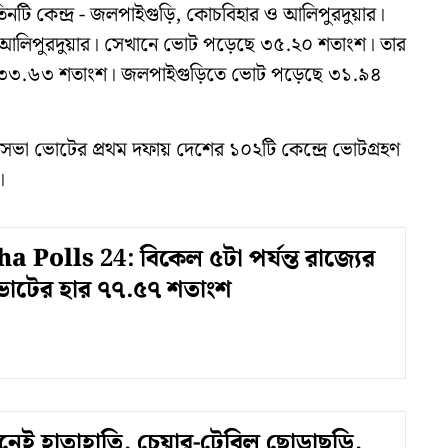
 তিনটি কেন্দ্র - জলপাইগুড়ি, কোচবিহার ও আলিপুরদুয়ার।
আলিপুরদুয়ার। সেখানে ভোট পড়েছে ৩৫.২০ শতাংশ। তার
 ৩৩.৬৩ শতাংশ। জলপাইগুড়িতে ভোট পড়েছে ৩১.৯৪
কসভা ভোটের প্রথম দফায় দেশের ১০২টি কেন্দ্রে ভোটগ্রহণ
।
 Polls 24: বিকেল ৫টা পর্যন্ত রাজ্যের
ে ভোটের হার ৭৭.৫৭ শতাংশ
সামনেই হাতাহাতি, চেয়ার-টেবিল ছোড়াছুড়ি,