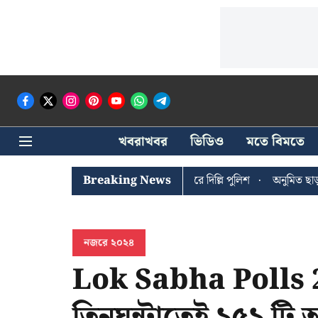
খবরাখবর
ভিডিও
মতে বিমতে
ঐশী ঘোষের খোঁজে সিপিআইএম সদর দপ্তরে দিল্লি পুলিশ
Breaking News
অনুমিত ছাড়া কোন
নজরে ২০২৪
Lok Sabha Polls 2
তিনঘন্টাতেই ১৫১ টি