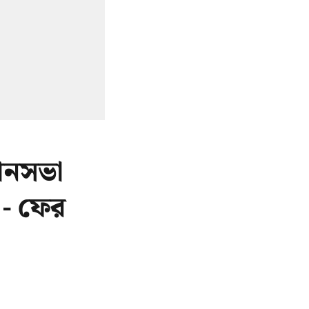
ানসভা
 - ফের