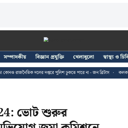
সম্পাদকীয়
বিজ্ঞান প্রযুক্তি
খেলাধুলো
স্বাস্থ্য ও চ
ও রাজনৈতিক দলের দপ্তরে পুলিশ ঢুকতে পারে না - জন ব্রিটাস
কলকাতায় ২৪
4: ভোট শুরুর
 অভিযোগ জমা কমিশনে,