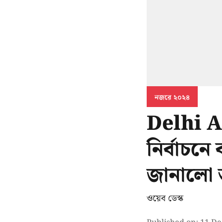
নজরে ২০২৪
Delhi As
নির্বাচন
জানালো
ওয়েব ডেস্ক