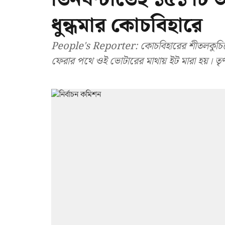
ধুন্ধমার কোচবিহারে
People's Reporter: কোচবিহারের শীতলকুচি
ফেরার পথে ওই ভোটারের মাথায় ইট মারা হয়। ত