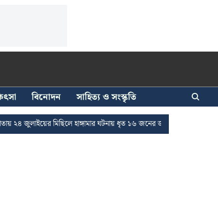
িকিৎসা
বিনোদন
সাহিত্য ও সংস্কৃতি
 জুলাইয়ের মিছিলে হাঙ্গামার ঘটনায় ধৃত ১৬ জনের জামিন
দুর্নীতি দমনে রাজ