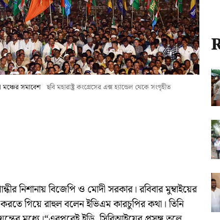
R
য়া মঞ্চের সমাবেশ
ছবি মহারাষ্ট্র কংগ্রেসের এক্স হ্যান্ডেল থেকে সংগৃহীত
গান্ধীর নিশানায় বিজেপি ও মোদী সরকার। রবিবার মুম্বাইয়ের
 করতে গিয়ে রাহুল বলেন ইভিএম কারচুপির কথা। তিনি
ন্ত্রের মধ্যে।“এরপরেই ইডি, সিবিআইয়ের প্রসঙ্গ তুলে