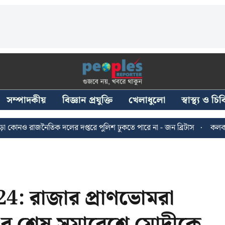
সম্পাদকীয়
বিজ্ঞান প্রযুক্তি
খেলাধুলো
স্বাস্থ্য ও চ
াজনৈতিক দলের দপ্তরে পুলিশ ঢুকতে পারে না - জন ব্রিটাস
কলকাতায় ২৪ জু
4: রাজার প্রাণভোমরা
্রা’র শেষ সমাবেশে মোদীকে