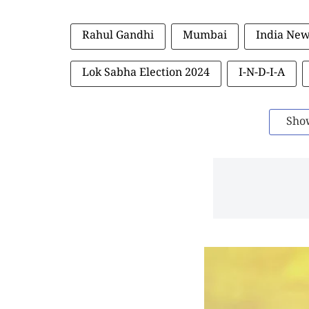
Rahul Gandhi
Mumbai
India Ne
Lok Sabha Election 2024
I-N-D-I-A
Sho