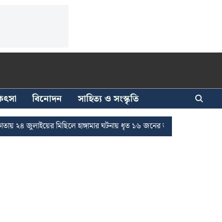
িকিৎসা
বিনোদন
সাহিত্য ও সংস্কৃতি
লাইয়ের মিছিলে হাঙ্গামার ঘটনায় ধৃত ১৬ জনের জামিন
দুর্নীতি দমনে রাজ্যে