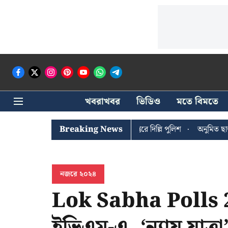
খবরাখবর
ভিডিও
মতে বিমতে
ী ঘোষের খোঁজে সিপিআইএম সদর দপ্তরে দিল্লি পুলিশ
Breaking News
অনুমিত ছাড়া কোনও র
নজরে ২০২৪
Lok Sabha Polls 2
ইভিএম-এ, ‘ন্যায় যাত