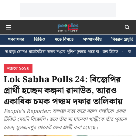
খবরাখবর
ভিডিও
মতে বিমতে
সম্পাদকীয়
বিজ্ঞান প্রযুক্তি
ৈতিক দলের দপ্তরে পুলিশ ঢুকতে পারে না - জন ব্রিটাস
কলকাতায় ২৪ জুলাইয়ের মিছ
নজরে ২০২৪
Lok Sabha Polls 24: বিজেপির
প্রার্থী হচ্ছেন কঙ্গনা রানাউত, আরও
একাধিক চমক পঞ্চম দফার তালিকায়
People's Reporter: আশঙ্কা সত্য করে বরুণ গান্ধীকে এবার
টিকিট দেয়নি বিজেপি। তবে তাঁর মা মানেকা গান্ধীকে তাঁর পুরনো
কেন্দ্র সুলতানপুর থেকেই ফের প্রার্থী করা হয়েছে।