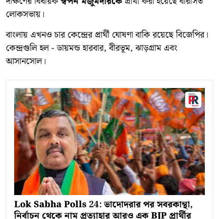
দক্ষিণের বিধায়ক
স্বপন মজুমদারকে
প্রার্থী করা হয়েছে বারাসত
লোকসভায়।
বাংলায় এখনও চার কেন্দ্রের প্রার্থী ঘোষণা বাকি রয়েছে বিজেপির।
কেন্দ্রগুলি হল - ডায়মন্ড হারবার, বীরভূম, ঝাড়গ্রাম এবং
আসানসোল।
Lok Sabha Polls 24: ভাদোদরার পর সবরকান্থা,
নির্বাচন থেকে নাম প্রত্যাহার আরও এক BJP প্রার্থীর