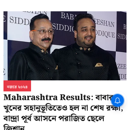
নজরে ২০২৪
Maharashtra Results: বাবার
CPIM: ৬০ লক্ষ নাম বিবেচনাধীন রেখে
ভোট ঘোষণার প্রতিবাদ - আদালতের
খুনের সহানুভূতিতেও হল না শেষ রক্ষা,
দ্বারস্থ হবে সিপিআইএম
বান্দ্রা পূর্ব আসনে পরাজিত ছেলে
জিশান