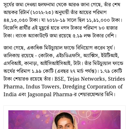
সূর্যের জমা দেওয়া হলফনামা থেকে আরও জানা গেছে, তাঁর শেষ
আয়কর রিটার্ন (২০২২-২৩) অনুযায়ী তাঁর আয়ের পরিমাণ
৪৪,১৩,০৫০ টাকা। যা ২০১৮-১৯ সালে ছিল ১১,৯১,০০০ টাকা।
বিজেপি প্রার্থীর এই মুহূর্তে হাতে নগদ টাকার পরিমাণ ৮০ হাজার
টাকা। ব্যাংক অ্যাকাউন্টে জমা রয়েছে ৫.১৯ লক্ষ টাকার বেশি।
জানা গেছে, একাধিক মিউচ্যুয়াল ফান্ডে বিনিয়োগ করেন সূর্য।
তালিকায় রয়েছে - কোটাক, এইচডিএফসি, অ্যাক্সিস, ইউটিআই,
এসবিআই, কানাড়া, আইসিআইসিআই, টাটা। তাঁর মিউচ্যুয়াল ফান্ডে
অর্থের পরিমাণ ১.৯৯ কোটি (এবছর ২৭ মার্চ পর্যন্ত)। ১.৭৯ কোটি
টাকা শেয়ারও রয়েছে তাঁর। BSE, Tejas Networks, Strides
Pharma, Indus Towers, Dredging Corporation of
India এবং Jagsonpal Pharma-র শেয়ারহোল্ডার তিনি।