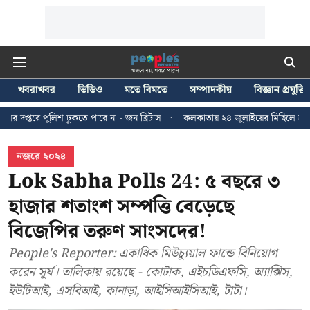
খবরাখবর
ভিডিও
মতে বিমতে
সম্পাদকীয়
বিজ্ঞান প্রযুক্তি
ুকতে পারে না - জন ব্রিটাস
কলকাতায় ২৪ জুলাইয়ের মিছিলে হাঙ্গামার ঘটনায় ধৃত 
নজরে ২০২৪
Lok Sabha Polls 24: ৫ বছরে ৩
হাজার শতাংশ সম্পত্তি বেড়েছে
বিজেপির তরুণ সাংসদের!
People's Reporter: একাধিক মিউচ্যুয়াল ফান্ডে বিনিয়োগ
করেন সূর্য। তালিকায় রয়েছে - কোটাক, এইচডিএফসি, অ্যাক্সিস,
ইউটিআই, এসবিআই, কানাড়া, আইসিআইসিআই, টাটা।