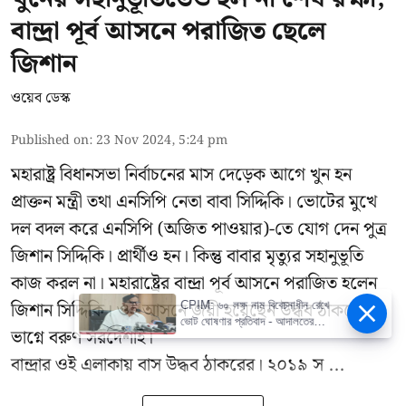
বান্দ্রা পূর্ব আসনে পরাজিত ছেলে
জিশান
ওয়েব ডেস্ক
Published on
:
23 Nov 2024, 5:24 pm
মহারাষ্ট্র বিধানসভা নির্বাচনের মাস দেড়েক আগে খুন হন
প্রাক্তন মন্ত্রী তথা এনসিপি নেতা বাবা সিদ্দিকি। ভোটের মুখে
দল বদল করে এনসিপি (অজিত পাওয়ার)-তে যোগ দেন পুত্র
জিশান সিদ্দিকি। প্রার্থীও হন। কিন্তু বাবার মৃত্যুর সহানুভূতি
কাজ করল না। মহারাষ্ট্রের বান্দ্রা পূর্ব আসনে পরাজিত হলেন
জিশান সিদ্দিকি। ওই আসনে জয়ী হয়েছেন উদ্ধব ঠাকরের
CPIM: ৬০ লক্ষ নাম বিবেচনাধীন রেখে
ভোট ঘোষণার প্রতিবাদ - আদালতের
ভাগ্নে বরুণ সরদেশাই।
দ্বারস্থ হবে সিপিআইএম
বান্দ্রার ওই এলাকায় বাস উদ্ধব ঠাকরের। ২০১৯ স ...