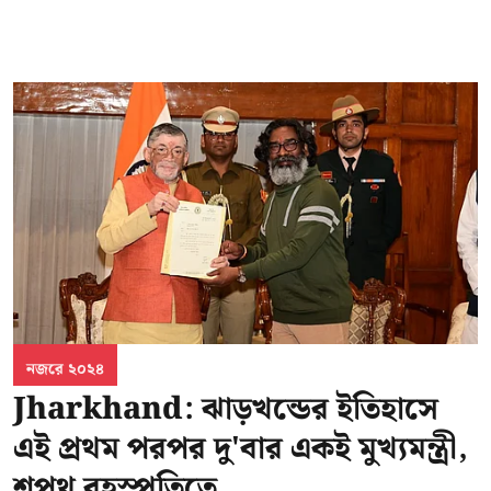
নজরে ২০২৪
Jharkhand: ঝাড়খন্ডের ইতিহাসে
এই প্রথম পরপর দু'বার একই মুখ্যমন্ত্রী,
শপথ বৃহস্পতিতে