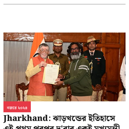
নজরে ২০২৪
Jharkhand: ঝাড়খন্ডের ইতিহাসে
এই প্রথম পরপর দু'বার একই মুখ্যমন্ত্রী,