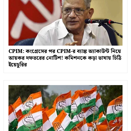
CPIM: কংগ্রেসের পর CPIM-র ব্যাঙ্ক অ্যাকাউন্ট নিয়ে
আয়কর দফতরের নোটিশ! কমিশনকে কড়া ভাষায় চিঠি
ইয়েচুরির