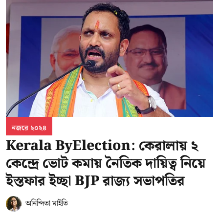
নজরে ২০২৪
Kerala ByElection: কেরালায় ২
কেন্দ্রে ভোট কমায় নৈতিক দায়িত্ব নিয়ে
ইস্তফার ইচ্ছা BJP রাজ্য সভাপতির
অনিন্দিতা মাইতি