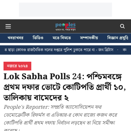
খবরাখবর
ভিডিও
মতে বিমতে
সম্পাদকীয়
বিজ্ঞান প্রযুক্তি
নৈতিক দলের দপ্তরে পুলিশ ঢুকতে পারে না - জন ব্রিটাস
কলকাতায় ২৪ জুলাইয়ের মি
নজরে ২০২৪
Lok Sabha Polls 24: পশ্চিমবঙ্গে
প্রথম দফার ভোটে কোটিপতি প্রার্থী ১০,
তালিকায় বামেদের ২
People's Reporter: সম্প্রতি অ্যাসোসিয়েশন ফর
ডেমোক্রেটিক রিফর্মস বা এডিআর-র কোন রাজ্যে কজন করে
কোটিপতি প্রার্থী প্রথম দফায় নির্বাচন লড়ছেন তা নিয়ে সমীক্ষা
করেছে।