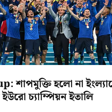
 শাপমুক্তি হলো না ইংল‍্যান
র ইউরো চ‍্যাম্পিয়ন ইতালি