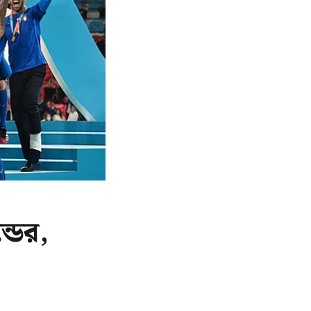
্ডের,