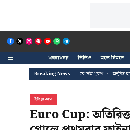
খবরাখবর
ভিডিও
মতে বিমতে
 ঘোষের খোঁজে সিপিআইএম সদর দপ্তরে দিল্লি পুলিশ
Breaking News
অনুমিত ছাড়া কোনও রাজ
ইউরো কাপ
Euro Cup: অতিরিক্ত 
গোলে প্রথমবার ফাইনাল