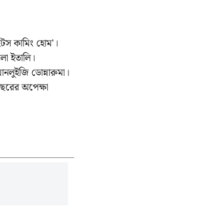
'ইটস কামিং হোম'।
েলো ইতালি।
ানলুইজি ডোন্নারুমা।
ছরের অপেক্ষা