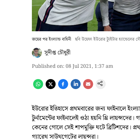
জয়ের পর ইংল্যান্ড বাহিনী
ছবি উয়েফা ইউরোর ট‍্যুইটার হ‍্যান্ডেলের স
সুদীপ্ত চৌধুরী
Published on
:
08 Jul 2021, 1:37 am
ইউরোর ইতিহাসে প্রথমবারের জন্য ফাইনালে ইংল্
টুর্নামেন্টের ফাইনালেই ওঠা হয়নি থ্রি লায়ন্সদের
কেনের গোলে সেই শাপমুক্তি ঘটে ব্রিটিশদের। প্র
গ্যারেথ সাউথগেটের লায়ন্সরা।