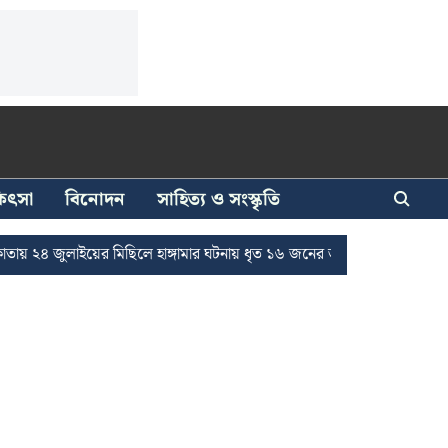
িকিৎসা
বিনোদন
সাহিত্য ও সংস্কৃতি
াইয়ের মিছিলে হাঙ্গামার ঘটনায় ধৃত ১৬ জনের জামিন
দুর্নীতি দমনে রাজ্যে চ