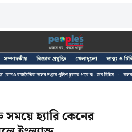
সম্পাদকীয়
বিজ্ঞান প্রযুক্তি
খেলাধুলো
স্বাস্থ্য ও চ
নৈতিক দলের দপ্তরে পুলিশ ঢুকতে পারে না - জন ব্রিটাস
কলকাতায় ২৪ জুল
সময়ে হ্যারি কেনের
ে ইংল্যান্ড