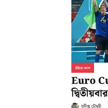
ইউরো কাপ
Euro Cup:
দ্বিতীয়বা
সুদীপ্ত চৌধুরী