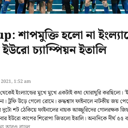
 শাপমুক্তি হলো না ইংল‍্যান
র ইউরো চ‍্যাম্পিয়ন ইতালি
l 2021, 1:52 am
গে থেকেই ইংল্যান্ডের মুখে মুখে একটাই কথা ঘোরাঘুরি করছিলো। 
োম না। ট্রফি উড়ে গেলো রোমে। রুদ্ধশ্বাস ফাইনালে নাটকীয় জয় প
্ডের দুটো শট ঠেকিয়ে ফাইনালের নায়ক আজ্জুরিদের গোলরক্ষক জিয়
র ইউরো কাপের শিরোপা জিতলো ইতালি। অন্যদিকে দীর্ঘ ৫৫ ব
্য আরও বাড়ল ...