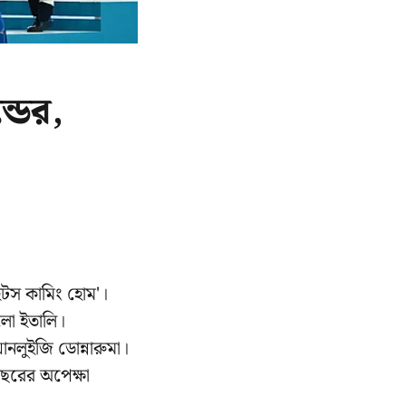
্ডের,
'ইটস কামিং হোম'।
েলো ইতালি।
ানলুইজি ডোন্নারুমা।
ছরের অপেক্ষা