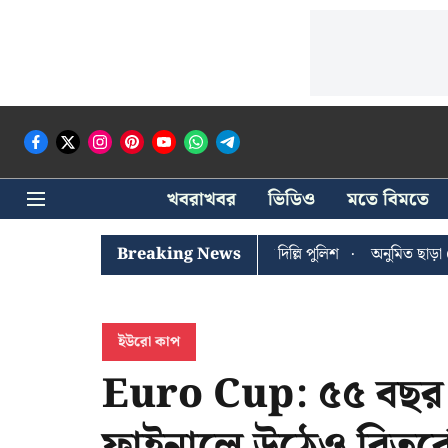
খবরাখবর
ভিডিও
মতে বিমতে
ষের খোঁজে সিপিআইএম সদর দপ্তরে দিল্লি পুলিশ
Breaking News
অনুমিত ছাড়া কোনও রাজনৈত
ইউরো কাপ
Euro Cup: ৫৫ বছর পর
ফাইনালে উঠেও বিতর্কের