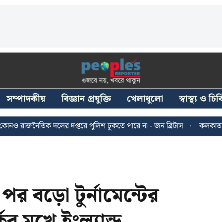
সম্পাদকীয়
বিজ্ঞান প্রযুক্তি
খেলাধুলো
স্বাস্থ্য ও চ
িক দলের দপ্তরে পুলিশ ঢুকতে পারে না - জন ব্রিটাস
কলকাতায় ২৪ জুলাইয়
 বড়ো টুর্নামেন্টের
 মুখে ইংল্যান্ড