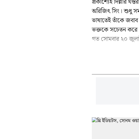
প্রকাশ্যেই দিল্লীর যন
অরিজিৎ সিং। শুধু সমর
ভাষাতেই তাঁকে জবাব 
ভক্তকে সচেতন করে দ
গত সোমবার ২০ জুলাই