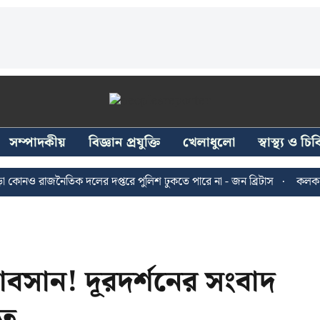
সম্পাদকীয়
বিজ্ঞান প্রযুক্তি
খেলাধুলো
স্বাস্থ্য ও চ
 রাজনৈতিক দলের দপ্তরে পুলিশ ঢুকতে পারে না - জন ব্রিটাস
কলকাতায় ২৪ 
সান! দূরদর্শনের সংবাদ
াত