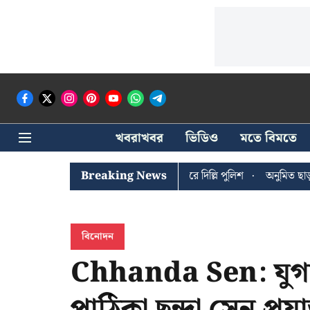
খবরাখবর
ভিডিও
মতে বিমতে
ঐশী ঘোষের খোঁজে সিপিআইএম সদর দপ্তরে দিল্লি পুলিশ
Breaking News
অনুমিত ছাড়া কোনও
বিনোদন
Chhanda Sen: যুগাব
পাঠিকা ছন্দা সেন প্রয়