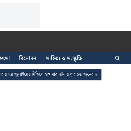
িকিৎসা
বিনোদন
সাহিত্য ও সংস্কৃতি
জুলাইয়ের মিছিলে হাঙ্গামার ঘটনায় ধৃত ১৬ জনের জামিন
দুর্নীতি দমনে রাজ্