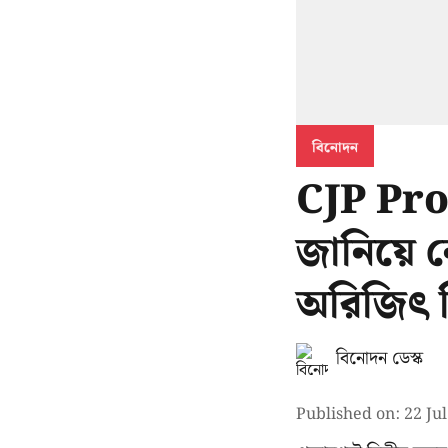
বিনোদন
CJP Prot
জানিয়ে ন
অরিজিৎ 
বিনোদন ডেস্ক
Published on
:
22 Ju