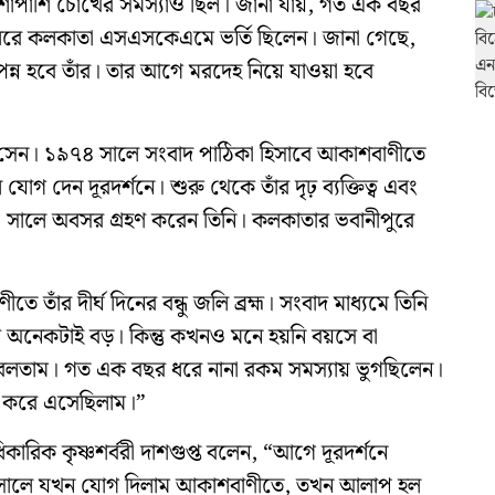
ি। পাশাপাশি চোখের সমস্যাও ছিল। জানা যায়, গত এক বছর
 ধরে কলকাতা এসএসকেএমে ভর্তি ছিলেন। জানা গেছে,
্পন্ন হবে তাঁর। তার আগে মরদেহ নিয়ে যাওয়া হবে
া সেন। ১৯৭৪ সালে সংবাদ পাঠিকা হিসাবে আকাশবাণীতে
 দেন দূরদর্শনে। শুরু থেকে তাঁর দৃঢ় ব্যক্তিত্ব এবং
০৬ সালে অবসর গ্রহণ করেন তিনি। কলকাতার ভবানীপুরে
তাঁর দীর্ঘ দিনের বন্ধু জলি ব্রহ্ম। সংবাদ মাধ্যমে তিনি
অনেকটাই বড়। কিন্তু কখনও মনে হয়নি বয়সে বা
া বলতাম। গত এক বছর ধরে নানা রকম সমস্যায় ভুগছিলেন।
খা করে এসেছিলাম।”
ারিক কৃষ্ণশর্বরী দাশগুপ্ত বলেন, “আগে দূরদর্শনে
 সালে যখন যোগ দিলাম আকাশবাণীতে, তখন আলাপ হল