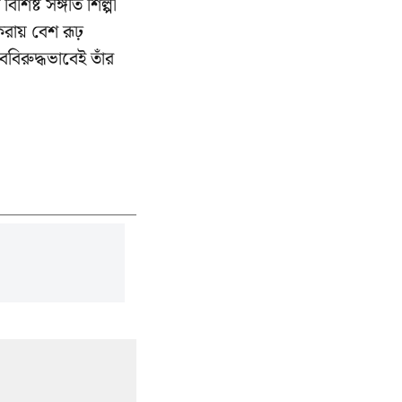
িষ্ট সঙ্গীত শিল্পী
 করায় বেশ রূঢ়
বিরুদ্ধভাবেই তাঁর