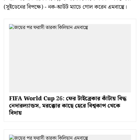
(সুইডেনের বিপক্ষে) - নক-আউট ম্যাচে গোল করেন এমবাপ্পে।
FIFA World Cup 26: ফের টাইব্রেকার কাঁটায় বিদ্ধ
নেদারল্যান্ডস, মরক্কোর কাছে হেরে বিশ্বকাপ থেকে
বিদায়