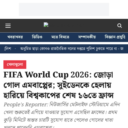
খবরাখবর
ভিডিও
মতে বিমতে
সম্পাদকীয়
বিজ্ঞান প্রযুক্তি
শ
অনুমিত ছাড়া কোনও রাজনৈতিক দলের দপ্তরে পুলিশ ঢুকতে পারে না - জন ব্রিটাস
খেলাধুলো
FIFA World Cup 2026: জোড়া
গোল এমবাপ্পের; সুইডেনকে হেলায়
হারিয়ে বিশ্বকাপের শেষ ১৬তে ফ্রান্স
People's Reporter: নিউজার্সির মেটলাইফ স্টেডিয়ামে এদিন
খেলা শুরুতেই এগিয়ে যাওয়ার সুযোগ এসেছিল ফ্রান্সের। প্রথম
কুড়ি মিনিটে অন্তত চারটি সুযোগ হাতে পেলেও গোলের খাতা
খুলতে পারেননি এমবাপ্পেরা।