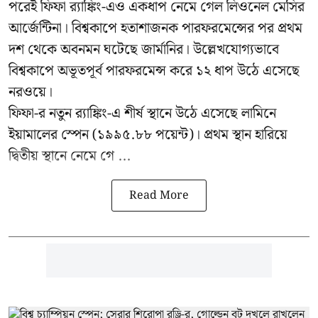
পরেই ফিফা র‍্যাঙ্কিং-এও একধাপ নেমে গেল লিওনেল মেসির
আর্জেন্টিনা। বিশ্বকাপে হতাশাজনক পারফরমেন্সের পর প্রথম
দশ থেকে অবনমন ঘটেছে জার্মানির। উল্লেখযোগ্যভাবে
বিশ্বকাপে অভূতপূর্ব পারফরমেন্স করে ১২ ধাপ উঠে এসেছে
নরওয়ে।
ফিফা-র নতুন র‍্যাঙ্কিং-এ শীর্ষ স্থানে উঠে এসেছে লামিনে
ইয়ামালের স্পেন (১৯৯৫.৮৮ পয়েন্ট)। প্রথম স্থান হারিয়ে
দ্বিতীয় স্থানে নেমে গে ...
Read More