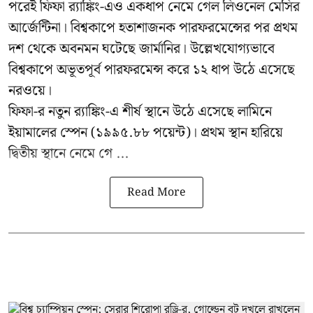
পরেই ফিফা র‍্যাঙ্কিং-এও একধাপ নেমে গেল লিওনেল মেসির
আর্জেন্টিনা। বিশ্বকাপে হতাশাজনক পারফরমেন্সের পর প্রথম
দশ থেকে অবনমন ঘটেছে জার্মানির। উল্লেখযোগ্যভাবে
বিশ্বকাপে অভূতপূর্ব পারফরমেন্স করে ১২ ধাপ উঠে এসেছে
নরওয়ে।
ফিফা-র নতুন র‍্যাঙ্কিং-এ শীর্ষ স্থানে উঠে এসেছে লামিনে
ইয়ামালের স্পেন (১৯৯৫.৮৮ পয়েন্ট)। প্রথম স্থান হারিয়ে
দ্বিতীয় স্থানে নেমে গে ...
Read More