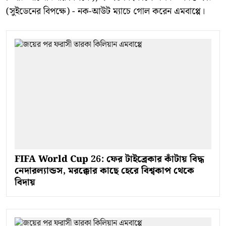
(সুইডেনের বিপক্ষে) - নক-আউট ম্যাচে গোল করেন এমবাপ্পে।
FIFA World Cup 26: ফের টাইব্রেকার কাঁটায় বিদ্ধ
নেদারল্যান্ডস, মরক্কোর কাছে হেরে বিশ্বকাপ থেকে
বিদায়