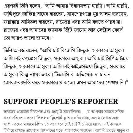
এরপরই তিনি বলেন, "আমি আমার বিধানসভায় হারছি। আমি হারছি,
জঙ্গিপুরে জাকির সাহেব হারছেন, সামশেরগঞ্জে নূর আলম হারছেন,
ফরাক্কায় আমিরুল হারছেন, রাজ্যের খবর আমি বলতে পারব না।
রাজ্যের খবর আমাদের ক্যামাক স্ট্রিট জানেন আর সেন্ট্রাল ফোর্স
তো আরও ভালো জানবে।"
তিনি আরও বলেন, "আমি চাই বিজেপি জিতুক, সরকারে আসুক।
আমি চাই কংগ্রেস জিতুক, সরকারে আসুক। আমি চাই সিপিআইএম
জিতুক, সরকারে আসুক। আমি চাই আইএসএফ জিতুক, সরকারে
আসুক। কিন্তু ন্যায্য ভাবে। টিএমসি বা অভিষেক দা চান না
জোরজবরদস্তি করে সরকারে থাকতে। এমন আমাদের শেখায় নি।"
SUPPORT PEOPLE'S REPORTER
ভারতের প্রয়োজন নিরপেক্ষ এবং প্রশ্নমুখী সাংবাদিকতা — যা আপনার সামনে সঠিক
খবর পরিবেশন করে।
পিপলস রিপোর্টার
তার প্রতিবেদক, কলাম লেখক এবং
সম্পাদকদের মাধ্যমে বিগত ১০ বছর ধরে সেই চেষ্টাই চালিয়ে যাচ্ছে। এই কাজকে
টিকিয়ে রাখতে প্রয়োজন আপনাদের মতো পাঠকদের সহায়তা। আপনি ভারতে থাকুন বা