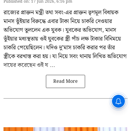
Published on
:
17 Jun 2026, 6:16 pm
রাজ্যের প্রাক্তন মন্ত্রী তথা সবং-এর প্রাক্তন তৃণমূল বিধায়ক
মানস ভুঁইয়ার
বিরুদ্ধে এবার টাকা নিয়ে চাকরি দেওয়ার
অভিযোগ তুললেন এক যুবক। যুবকের অভিযোগ, মানস
ভুঁইয়ার মধ্যস্থতায় ওই যুবকের স্ত্রী পাঁচ লক্ষ টাকার বিনিময়ে
চাকরি পেয়েছিলেন। যদিও দু’মাস চাকরি করার পর তাঁর
স্ত্রীকে বরখাস্ত করা হয়। যা নিয়ে সবং থানায় লিখিত অভিযোগ
দায়ের করেছেন ওই য ...
Read More
CPIM: ৬০ লক্ষ নাম বিবেচনাধীন রেখে
ভোট ঘোষণার প্রতিবাদ - আদালতের
দ্বারস্থ হবে সিপিআইএম