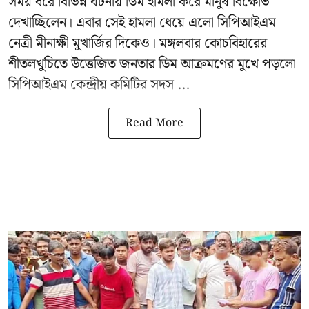
সময় ধরে বিভিন্ন ঘটনায় ডিম হামলা করে মানুষ বিক্ষোভ
দেখাচ্ছিলেন। এবার সেই হামলা ধেয়ে এলো
সিপিআইএম
নেত্রী মীনাক্ষী মুখার্জির
দিকেও। মঙ্গলবার কোচবিহারের
শীতলখুচিতে উত্তেজিত জনতার ডিম আক্রমণের মুখে পড়লো
সিপিআইএম কেন্দ্রীয় কমিটির সদস ...
Read More