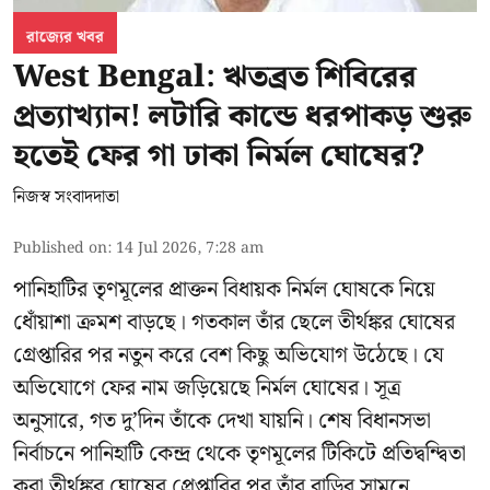
রাজ্যের খবর
West Bengal: ঋতব্রত শিবিরের
প্রত্যাখ্যান! লটারি কান্ডে ধরপাকড় শুরু
হতেই ফের গা ঢাকা নির্মল ঘোষের?
নিজস্ব সংবাদদাতা
Published on
:
14 Jul 2026, 7:28 am
পানিহাটির তৃণমূলের প্রাক্তন বিধায়ক নির্মল ঘোষকে নিয়ে
ধোঁয়াশা ক্রমশ বাড়ছে। গতকাল তাঁর ছেলে তীর্থঙ্কর ঘোষের
গ্রেপ্তারির পর নতুন করে বেশ কিছু অভিযোগ উঠেছে। যে
অভিযোগে ফের নাম জড়িয়েছে নির্মল ঘোষের। সূত্র
অনুসারে, গত দু’দিন তাঁকে দেখা যায়নি। শেষ বিধানসভা
নির্বাচনে পানিহাটি কেন্দ্র থেকে তৃণমূলের টিকিটে প্রতিদ্বন্দ্বিতা
করা তীর্থঙ্কর ঘোষের প্রেপ্তারির পর তাঁর বাড়ির সামনে