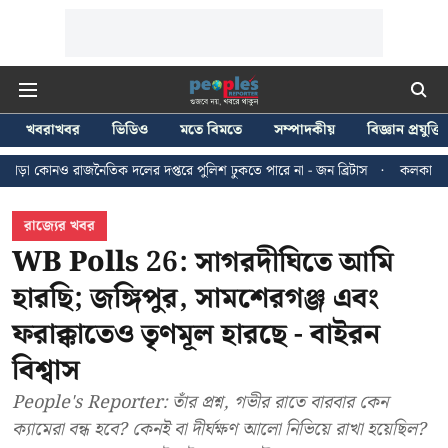
খবরাখবর
ভিডিও
মতে বিমতে
সম্পাদকীয়
বিজ্ঞান প্রযুক্তি
তিক দলের দপ্তরে পুলিশ ঢুকতে পারে না - জন ব্রিটাস
কলকাতায় ২৪ জুলাইয়ের মিছি
রাজ্যের খবর
WB Polls 26: সাগরদীঘিতে আমি
হারছি; জঙ্গিপুর, সামশেরগঞ্জ এবং
ফরাক্কাতেও তৃণমূল হারছে - বাইরন
বিশ্বাস
People's Reporter: তাঁর প্রশ্ন, গভীর রাতে বারবার কেন
ক্যামেরা বন্ধ হবে? কেনই বা দীর্ঘক্ষণ আলো নিভিয়ে রাখা হয়েছিল?