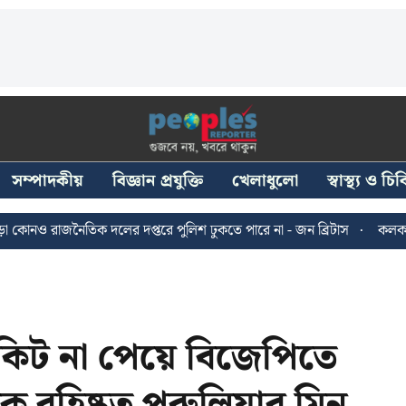
সম্পাদকীয়
বিজ্ঞান প্রযুক্তি
খেলাধুলো
স্বাস্থ্য ও চ
জনৈতিক দলের দপ্তরে পুলিশ ঢুকতে পারে না - জন ব্রিটাস
কলকাতায় ২৪ জু
কিট না পেয়ে বিজেপিতে
 বহিষ্কৃত পুরুলিয়ার মিনু