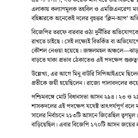
এর পাশাপাশি, গত কয়েক মাস ধরে তাঁর বিরুদ্ধে 
এলাকায় কল্যাণমূলক তহবিল ও এমজিএনরেগা মজুরি ব
বহিষ্কারকে অনেকেই দলের বৃহত্তর ‘ক্লিন-আপ’ 
বিজেপির তরফে বারবার ওঠা দুর্নীতির অভিযো
রাখতে চাইছে। সেই লক্ষ্যেই বিতর্কিত বা অভিযোগে
কৌশল নেওয়া হয়েছে। জঙ্গলমহল অঞ্চলে—ঝাড়গ্র
বাড়তে থাকা প্রভাব ঠেকাতেও এই পদক্ষেপ গুরুত্বপ
উল্লেখ্য, এর আগে মিনু বাউরি সিপিআইএমে ছিল
প্রতীকে জয়ী হয়েছিলেন। রাজ্যে পালাবদলের ক
পশ্চিমবঙ্গে মোট বিধানসভা আসন ২৯৪। ২৩ ও ২৯ 
শাসকদলের এই পদক্ষেপ যথেষ্ট তাৎপর্যপূর্ণ 
সালের নির্বাচনে ২১৩টি আসনে জিতেছিল তৃণমূল।
বাড়িয়েছিল। এবার বিজেপি ১৭০টি আসন জয়ের লক