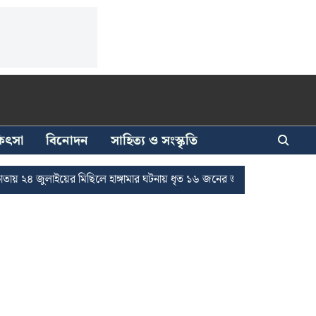
িকিৎসা
বিনোদন
সাহিত্য ও সংস্কৃতি
লাইয়ের মিছিলে হাঙ্গামার ঘটনায় ধৃত ১৬ জনের জামিন
দুর্নীতি দমনে রাজ্যে 