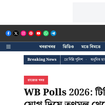
খবরাখবর
ভিডিও
মতে বিমতে
 ঘোষের খোঁজে সিপিআইএম সদর দপ্তরে দিল্লি পুলিশ
Breaking News
অনুমিত ছাড়া কোনও রা
রাজ্যের খবর
WB Polls 2026: টি
যোগ দিয়ে তৃণমূল থেকে