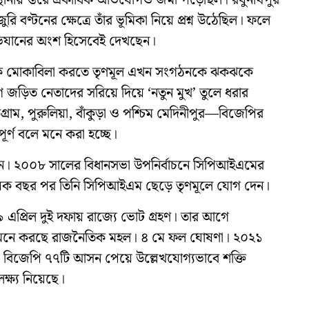
স্থানীয় স্তরে একাধিক অভিযোগও জমা পড়েছিল। রঘুনাথপুর
ণ্টনের ক্ষেত্রে তাঁর ভূমিকা নিয়ে প্রশ্ন উঠেছিল। ফলে
অভিযানের অংশ হিসেবেই দেখছেন।
গকে মোকাবিলা করতে তৃণমূল এখন সংগঠনকে ঝকঝকে
 জড়িত নেতাদের সরিয়ে দিয়ে ‘নতুন মুখ’ তুলে ধরার
াম, পুরুলিয়া, বাঁকুড়া ও পশ্চিম মেদিনীপুর—বিজেপির
ূর্ণ বলে মনে করা হচ্ছে।
েন। ২০০৮ সালের বিধানসভা উপনির্বাচনে সিপিআইএমের
য়েক বছর পর তিনি সিপিআইএম ছেড়ে তৃণমূলে যোগ দেন।
এপ্রিল দুই দফায় রাজ্যে ভোট গ্রহণ। তার আগে
বলে মনে করছে রাজনৈতিক মহল। ৪ মে ফল ঘোষণা। ২০২১
 বিজেপি ৭৭টি আসন পেয়ে উল্লেখযোগ্যভাবে শক্তি
্ষ্য নিয়েছে।