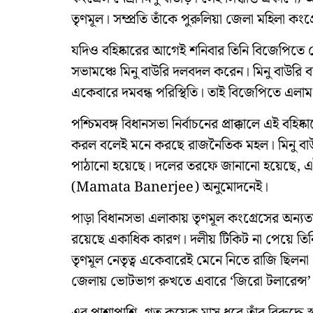
তৃণমূল। সম্প্রতি তাঁকে পুরুলিয়া জেলা মহিলা কংগ্
যদিও বহিষ্কারের আগেই শনিবার তিনি বিজেপিতে য
সভামঞ্চে মিনু বাউরি দলবদল করেন। মিনু বাউরি
একেবারে দমবন্ধ পরিস্থিতি। তাই বিজেপিতে এলা
পশ্চিমবঙ্গ বিধানসভা নির্বাচনের প্রাক্কালে এই বহি
করল বলেই মনে করছে রাজনৈতিক মহল। মিনু বাউর
পাঠানো হয়েছে। দলের তরফে জানানো হয়েছে, এই সিদ
(Mamata Banerjee) অনুমোদনেই।
পাড়া বিধানসভা এলাকায় তৃণমূল কংগ্রেসের অন্যতম 
রয়েছে একাধিক কারণ। দলীয় টিকিট না পেয়ে তিনি নির
তৃণমূল নেতৃত্ব একেবারেই মেনে নিতে রাজি ছিলন
জেলায় ভোটভাগ রুখতে এবারে ‘জিরো টলারেন্স’ 