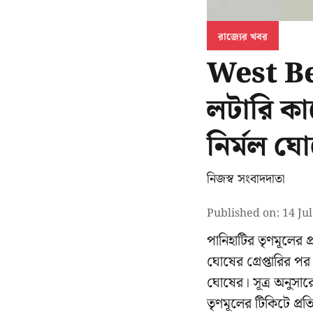
রাজ্যের খবর
West Ben
লটারি কা
নির্মল ঘ
নিজস্ব সংবাদদাতা
Published on
:
14 Ju
পানিহাটির তৃণমূলের প
ঘোষের গ্রেপ্তারির 
ঘোষের। সূত্র অনুসারে
তৃণমূলের টিকিটে প্রতিদ