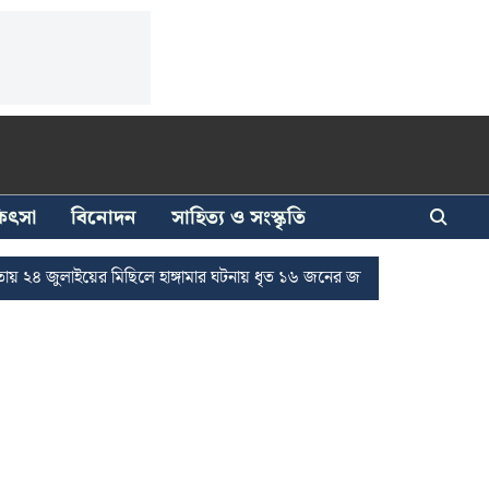
িকিৎসা
বিনোদন
সাহিত্য ও সংস্কৃতি
ুলাইয়ের মিছিলে হাঙ্গামার ঘটনায় ধৃত ১৬ জনের জামিন
দুর্নীতি দমনে রাজ্য