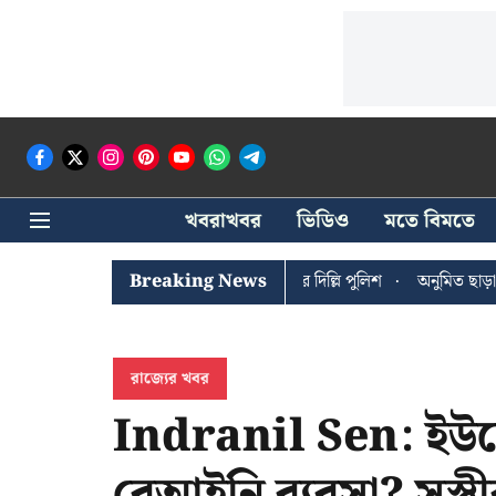
খবরাখবর
ভিডিও
মতে বিমতে
শী ঘোষের খোঁজে সিপিআইএম সদর দপ্তরে দিল্লি পুলিশ
Breaking News
অনুমিত ছাড়া কোনও 
রাজ্যের খবর
Indranil Sen: ইউনে
বেআইনি ব্যবসা? সস্ত্রী