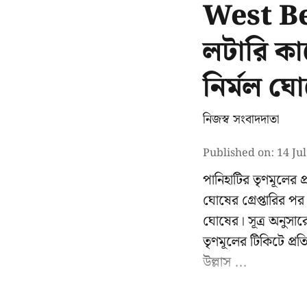
West Ben
লটারি কা
নির্মল ঘ
নিজস্ব সংবাদদাতা
Published on
:
14 Ju
পানিহাটির তৃণমূলের প
ঘোষের গ্রেপ্তারির 
ঘোষের। সূত্র অনুসারে
তৃণমূলের টিকিটে প্রতিদ
উল্লাস ...