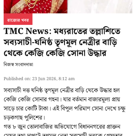
রাজ্যের খবর
TMC News: মধ্যরাতের তল্লাশিতে
সব্যসাচী-ঘনিষ্ঠ তৃণমূল নেত্রীর বাড়ি
থেকে কেজি কেজি সোনা উদ্ধার
নিজস্ব সংবাদদাতা
Published on
:
23 Jun 2026, 8:12 am
সব্যসাচী দত্ত ঘনিষ্ঠ তৃণমূল নেত্রীর বাড়ি থেকে উদ্ধার হল
কেজি কেজি সোনার গহনা। যার বর্তমান বাজারমূল্য প্রায়
সাড়ে চার কোটি টাকা। এই বিপুল পরিমাণ সোনা দেখে চক্ষু
চড়কগাছ পুলিশের।
গত ৮ জুন তোলাবাজির অভিযোগে বিধাননগরের প্রাক্তন
মেয়র তথা দাপুটে তৃণমূল নেতা সব্যসাচী দত্তকে গ্রেফতার