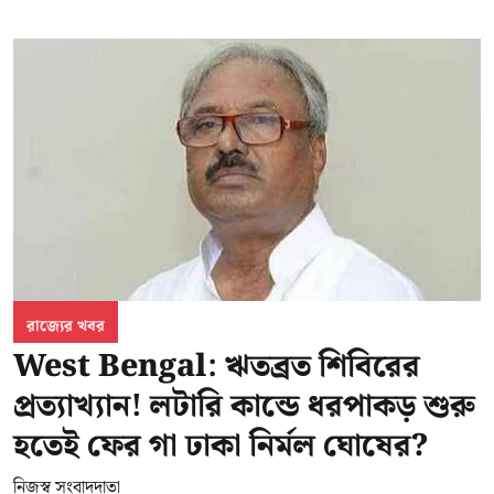
রাজ্যের খবর
West Bengal: ঋতব্রত শিবিরের
প্রত্যাখ্যান! লটারি কান্ডে ধরপাকড় শুরু
হতেই ফের গা ঢাকা নির্মল ঘোষের?
নিজস্ব সংবাদদাতা