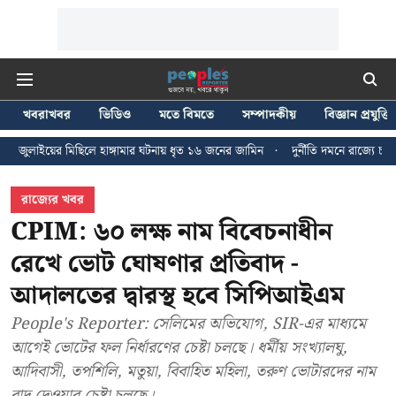
খবরাখবর
ভিডিও
মতে বিমতে
সম্পাদকীয়
বিজ্ঞান প্রযুক্তি
ে হাঙ্গামার ঘটনায় ধৃত ১৬ জনের জামিন
দুর্নীতি দমনে রাজ্যে চালু চার টোল ফ্রি হেল্প
রাজ্যের খবর
CPIM: ৬০ লক্ষ নাম বিবেচনাধীন
রেখে ভোট ঘোষণার প্রতিবাদ -
আদালতের দ্বারস্থ হবে সিপিআইএম
People's Reporter: সেলিমের অভিযোগ, SIR-এর মাধ্যমে
আগেই ভোটের ফল নির্ধারণের চেষ্টা চলছে। ধর্মীয় সংখ্যালঘু,
আদিবাসী, তপশিলি, মতুয়া, বিবাহিত মহিলা, তরুণ ভোটারদের নাম
বাদ দেওয়ার চেষ্টা চলছে।