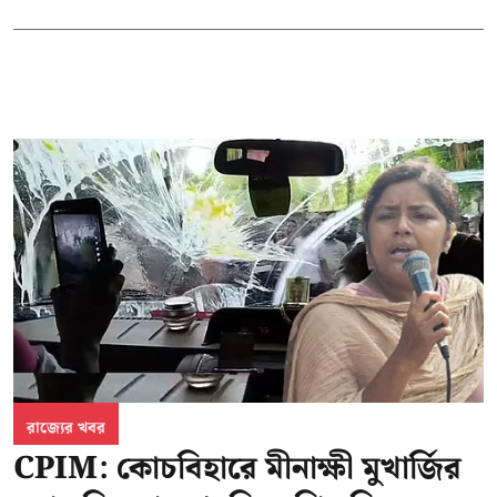
রাজ্যের খবর
CPIM: কোচবিহারে মীনাক্ষী মুখার্জির