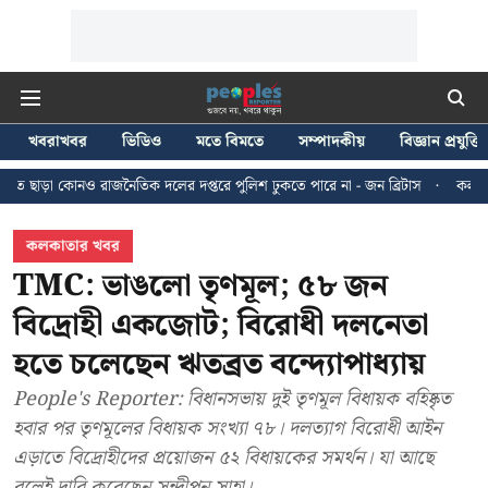
খবরাখবর
ভিডিও
মতে বিমতে
সম্পাদকীয়
বিজ্ঞান প্রযুক্তি
নৈতিক দলের দপ্তরে পুলিশ ঢুকতে পারে না - জন ব্রিটাস
কলকাতায় ২৪ জুলাইয়ের মি
কলকাতার খবর
TMC: ভাঙলো তৃণমূল; ৫৮ জন
বিদ্রোহী একজোট; বিরোধী দলনেতা
হতে চলেছেন ঋতব্রত বন্দ্যোপাধ্যায়
People's Reporter: বিধানসভায় দুই তৃণমূল বিধায়ক বহিষ্কৃত
হবার পর তৃণমূলের বিধায়ক সংখ্যা ৭৮। দলত্যাগ বিরোধী আইন
এড়াতে বিদ্রোহীদের প্রয়োজন ৫২ বিধায়কের সমর্থন। যা আছে
বলেই দাবি করেছেন সন্দীপন সাহা।