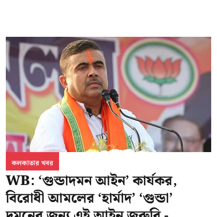
কলকাতার খবর
WB: ‘গুন্ডাদমন আইন’ কার্যকর,
বিরোধী আমলের ‘হার্মাদ’ ‘গুন্ডা’
দমনের জন্য এই আইন জরুরি -