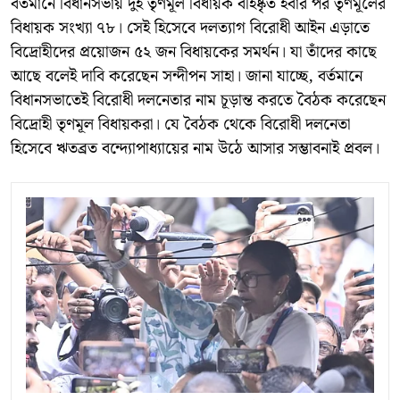
বর্তমানে বিধানসভায় দুই তৃণমূল বিধায়ক বহিষ্কৃত হবার পর তৃণমূলের
বিধায়ক সংখ্যা ৭৮। সেই হিসেবে দলত্যাগ বিরোধী আইন এড়াতে
বিদ্রোহীদের প্রয়োজন ৫২ জন বিধায়কের সমর্থন। যা তাঁদের কাছে
আছে বলেই দাবি করেছেন সন্দীপন সাহা। জানা যাচ্ছে, বর্তমানে
বিধানসভাতেই বিরোধী দলনেতার নাম চূড়ান্ত করতে বৈঠক করেছেন
বিদ্রোহী তৃণমূল বিধায়করা। যে বৈঠক থেকে বিরোধী দলনেতা
হিসেবে ঋতব্রত বন্দ্যোপাধ্যায়ের নাম উঠে আসার সম্ভাবনাই প্রবল।