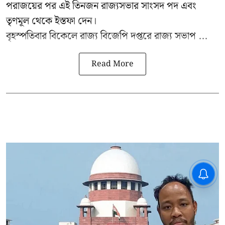
পরাজয়ের পর এই তিনজন রাজ্যসভার সাংসদ পদ এবং
তৃণমূল থেকে ইস্তফা দেন।
বৃহস্পতিবার বিকেলে রাজ্য বিজেপি দপ্তরে
রাজ্য সভাপ ...
Read More
CPIM: ৬০ লক্ষ নাম বিবেচনাধীন রেখে
ভোট ঘোষণার প্রতিবাদ - আদালতের
দ্বারস্থ হবে সিপিআইএম