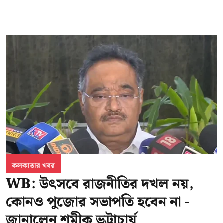
কলকাতার খবর
WB: উৎসবে রাজনীতির দখল নয়,
কোনও পুজোর সভাপতি হবেন না -
জানালেন শমীক ভট্টাচার্য