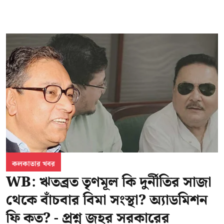
কলকাতার খবর
WB: ঋতব্রত তৃণমূল কি দুর্নীতির সাজা
থেকে বাঁচবার বিমা সংস্থা? অ্যাডমিশন
ফি কত? - প্রশ্ন জহর সরকারের