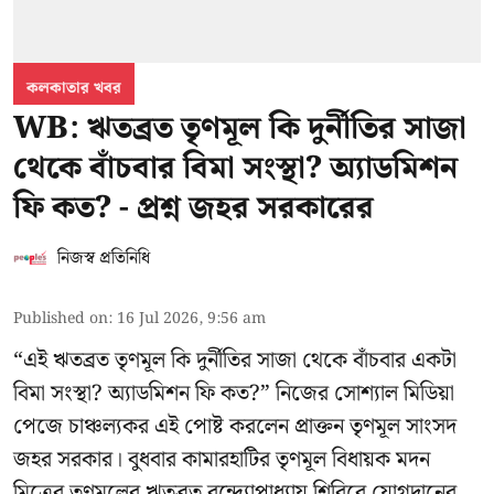
কলকাতার খবর
WB: ঋতব্রত তৃণমূল কি দুর্নীতির সাজা
থেকে বাঁচবার বিমা সংস্থা? অ্যাডমিশন
ফি কত? - প্রশ্ন জহর সরকারের
নিজস্ব প্রতিনিধি
Published on
:
16 Jul 2026, 9:56 am
“এই ঋতব্রত তৃণমূল কি দুর্নীতির সাজা থেকে বাঁচবার একটা
বিমা সংস্থা? অ্যাডমিশন ফি কত?” নিজের সোশ্যাল মিডিয়া
পেজে চাঞ্চল্যকর এই পোষ্ট করলেন প্রাক্তন তৃণমূল সাংসদ
জহর সরকার। বুধবার কামারহাটির তৃণমূল বিধায়ক মদন
মিত্রের
তৃণমূলের ঋতব্রত বন্দ্যোপাধ্যায় শিবিরে
যোগদানের