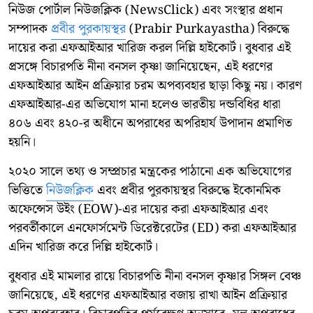
নিউজ পোর্টাল নিউজক্লিক (NewsClick) এবং সংস্থার প্রধান
সম্পাদক
প্রবীর পুরকায়স্থর
(Prabir Purkayastha) বিরুদ্ধে
দায়ের করা এফআইআর খারিজ করল দিল্লি হাইকোর্ট। বুধবার এই
প্রসঙ্গে বিচারপতি নীনা বনসল কৃষ্ণা জানিয়েছেন, এই ধরণের
এফআইআর আইন প্রক্রিয়ার চরম অপব্যবহার ছাড়া কিছু নয়। কারণ
এফআইআর-এর অভিযোগ মানা হলেও ভারতীয় দন্ডবিধির ধারা
৪০৬ এবং ৪২০-র অধীনে অপরাধের অপরিহার্য উপাদান প্রমাণিত
হয়নি।
২০২০ সালে তথ্য ও সম্প্রচার মন্ত্রকের পাঠানো এক অভিযোগের
ভিত্তিতে
নিউজক্লিক
এবং প্রবীর পুরকায়স্থর বিরুদ্ধে ইকোনমিক
অফেন্সেস উইং (EOW)-এর দায়ের করা এফআইআর এবং
পরবর্তীকালে এনফোর্সমেন্ট ডিরেক্টরেটের (ED) করা এফআইআর
এদিন খারিজ করে দিল্লি হাইকোর্ট।
বুধবার এই মামলার রায়ে বিচারপতি নীনা বনসল কৃষ্ণার সিঙ্গল বেঞ্চ
জানিয়েছে, এই ধরণের এফআইআর বজায় রাখা আইন প্রক্রিয়ার