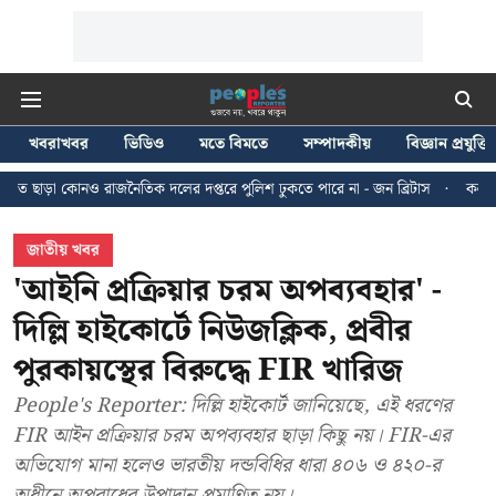
খবরাখবর
ভিডিও
মতে বিমতে
সম্পাদকীয়
বিজ্ঞান প্রযুক্তি
রাজনৈতিক দলের দপ্তরে পুলিশ ঢুকতে পারে না - জন ব্রিটাস
কলকাতায় ২৪ জুলাইয়ের
জাতীয় খবর
'আইনি প্রক্রিয়ার চরম অপব্যবহার' -
দিল্লি হাইকোর্টে নিউজক্লিক, প্রবীর
পুরকায়স্থের বিরুদ্ধে FIR খারিজ
People's Reporter: দিল্লি হাইকোর্ট জানিয়েছে, এই ধরণের
FIR আইন প্রক্রিয়ার চরম অপব্যবহার ছাড়া কিছু নয়। FIR-এর
অভিযোগ মানা হলেও ভারতীয় দন্ডবিধির ধারা ৪০৬ ও ৪২০-র
অধীনে অপরাধের উপাদান প্রমাণিত নয়।