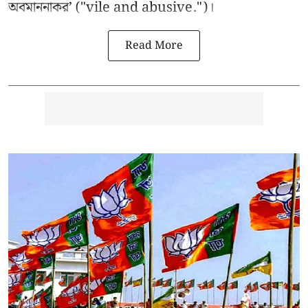
অবমাননাকর’ ("vile and abusive.")।
Read More