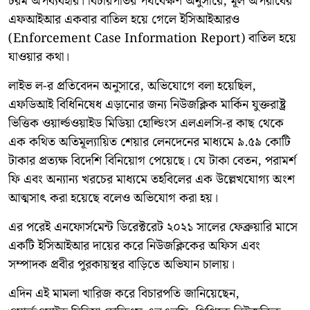
চরম অপব্যবহার। বিচারপতির পর্যবেক্ষণ অনুসারে, মূল অপরাধের
এফআইআর একবার বাতিল হয়ে গেলে ইসিআইআরও
(Enforcement Case Information Report) বাতিল হয়ে
যাওয়ার কথা।
লাইভ ল-র প্রতিবেদন অনুসারে, অভিযোগে বলা হয়েছিল,
এফডিআই বিধিনিষেধ এড়ানোর জন্য নিউজক্লিক মার্কিন যুক্তরাষ্ট্র
ভিত্তিক ওয়ার্ল্ডওয়াইড মিডিয়া হোল্ডিংস এলএলসি-র কাছ থেকে
এক কথিত অতিমূল্যায়িত শেয়ার লেনদেনের মাধ্যমে ৯.৫৯ কোটি
টাকার প্রত্যক্ষ বিদেশি বিনিয়োগ পেয়েছে। যে টাকা বেতন, পরামর্শ
ফি এবং অন্যান্য খরচের মাধ্যমে তহবিলের এক উল্লেখযোগ্য অংশ
আত্মসাৎ করা হয়েছে বলেও অভিযোগ করা হয়।
এর পরেই এনফোর্সমেন্ট ডিরেক্টরেট ২০২১ সালের ফেব্রুয়ারি মাসে
একটি ইসিআইআর দায়ের করে নিউজক্লিকের অফিস এবং
সম্পাদক প্রবীর পুরকায়স্থর বাড়িতে অভিযান চালায়।
এদিন এই মামলা খারিজ করে বিচারপতি জানিয়েছেন,