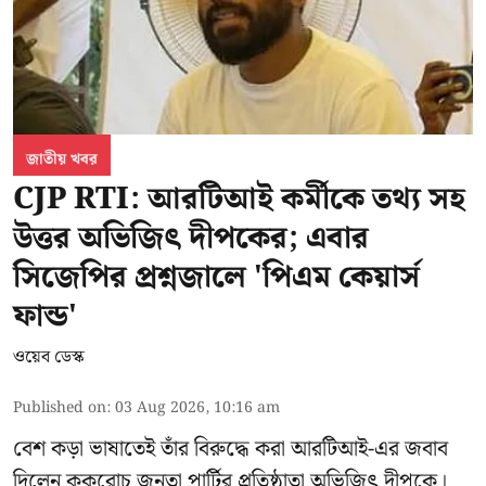
জাতীয় খবর
CJP RTI: আরটিআই কর্মীকে তথ্য সহ
উত্তর অভিজিৎ দীপকের; এবার
সিজেপির প্রশ্নজালে 'পিএম কেয়ার্স
ফান্ড'
ওয়েব ডেস্ক
Published on
:
03 Aug 2026, 10:16 am
বেশ কড়া ভাষাতেই তাঁর বিরুদ্ধে করা আরটিআই-এর জবাব
দিলেন ককরোচ জনতা পার্টির প্রতিষ্ঠাতা
অভিজিৎ দীপকে
।