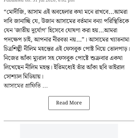
Published on
:
31 Jul 2026, 6:02 pm
“মোদীজি, আসাম এই অবহেলার কথা মনে রাখবে...আমরা
দাবি জানাচ্ছি যে, উজান আসামের বর্তমান বন্যা পরিস্থিতিকে
যেন 'জাতীয় দুর্যোগ' হিসেবে ঘোষণা করা হয়...আমরা
পদক্ষেপ চাই, আপনার নীরবতা নয়...”। আসামের খ্যাতনামা
চিত্রশিল্পী নীলিম মহন্তের এই ফেসবুক পোষ্ট নিয়ে তোলপাড়।
নিজের আঁকা ম্যুরাল সহ ফেসবুক পোষ্টে শুক্রবার একথা
লিখেছেন নীলিম মহন্ত। ইতিমধ্যেই তাঁর আঁকা ছবি ভাইরাল
সোশ্যাল মিডিয়ায়।
আসামের গ্রাফিতি ...
Read More