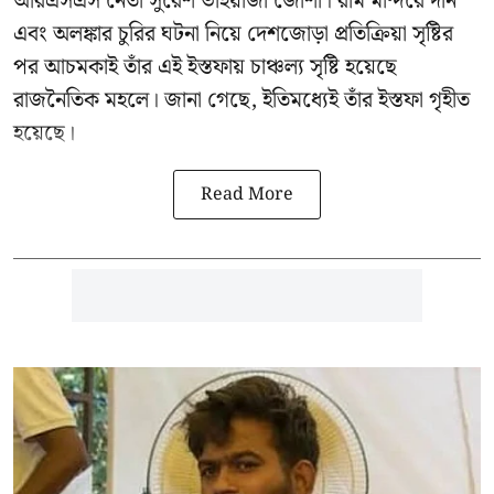
আরএসএস নেতা সুরেশ ভাইয়াজী জোশী। রাম মন্দিরে দান
এবং অলঙ্কার চুরির ঘটনা নিয়ে দেশজোড়া প্রতিক্রিয়া সৃষ্টির
পর আচমকাই তাঁর এই ইস্তফায় চাঞ্চল্য সৃষ্টি হয়েছে
রাজনৈতিক মহলে। জানা গেছে, ইতিমধ্যেই তাঁর ইস্তফা গৃহীত
হয়েছে।
Read More