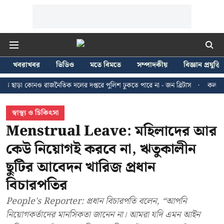
খবরাখবর
ভিডিও
মতে বিমতে
সম্পাদকীয়
বিজ্ঞান প্রযুক্তি
কোনও রাজনৈতিক দলের দপ্তরে পুলিশ ঢুকতে পারে না - জন ব্রিটাস
কলকাতায় ২৪ জুল
স্বাস্থ্য ও চিকিৎসা
Menstrual Leave: মহিলাদের আর
কেউ নিয়োগই করবে না, ঋতুকালীন
ছুটির আবেদন খারিজ প্রধান
বিচারপতির
People's Reporter: প্রধান বিচারপতি বলেন, “আপনি
নিয়োগকর্তাদের মানসিকতা জানেন না। আমরা যদি এমন আইন