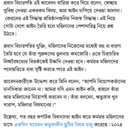
প্রধান বিচারপতি এই আবেদন খারিজ করে দিয়ে বলেন, স্বেচ্ছায়
সুবিধা দেওয়া একরকম বিষয়, আর আইন চাপিয়ে দেওয়া আলাদা।
কেরলের এই সিদ্ধান্ত প্রতিষ্ঠানগুলির নিজস্ব সিদ্ধান্ত। এই নিয়ে
গোটা দেশে আইন তৈরি হলে মহিলাদের পেশাদারিত্ব নিয়ে প্রশ্ন
উঠবে।
প্রধান বিচারপতির যুক্তি, মহিলাদের নিজেদের মধ্যেই ভয় বা ধারণা
তৈরি হবে যে তাঁরা পুরুষদের তুলনায় কমজোরি। এতে চিরাচরিত
লিঙ্গবৈষম্যের বিতর্ককেই উস্কানি দেওয়া হবে। কর্মরত মহিলাদের
পদোন্নতিতে বাধা সৃষ্টি করতে পারে এই আইন।
আবেদনকারীকে উদ্দেশ্য করে তিনি বলেন, “আপনি নিয়োগকর্তাদের
মানসিকতা জানেন না। আমরা যদি এমন আইন করি, তাহলে তাঁরা
আর মহিলাদের নিয়োগই করবেন না। তাঁরা বলবেন, ঋতুস্রাব খুব
খারাপ, মহিলারা নিম্নমানের।“
উল্লেখ্য, গত বছর কর্ণাটক বিধানসভা আইন করে কর্মরত মহিলাদের
মাসে
একদিন সবেতন ঋতুকালীন ছুটির নিয়ম চালু
করেছে। ২০২৪