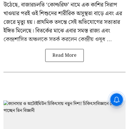
উঠেছে, বাজারচলতি ‘কোল্ডরিফ’ নামে এক কাশির সিরাপ
খাওয়ার পরই ওই শিশুদের শারীরিক অসুস্থতা বাড়ে এবং এর
জেরে মৃত্যু হয়। প্রাথমিক তদন্তে সেই অভিযোগের সত্যতার
ইঙ্গিত মিলেছে। বিতর্কের মাঝে এবার সমস্ত রাজ্য এবং
কেন্দ্রশাসিত অঞ্চলকে সতর্ক করলেন কেন্দ্রীয় ওষুধ ...
Read More
CPIM: ৬০ লক্ষ নাম বিবেচনাধীন রেখে
ভোট ঘোষণার প্রতিবাদ - আদালতের
দ্বারস্থ হবে সিপিআইএম