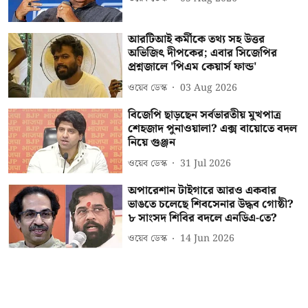
আরটিআই কর্মীকে তথ্য সহ উত্তর
অভিজিৎ দীপকের; এবার সিজেপির
প্রশ্নজালে 'পিএম কেয়ার্স ফান্ড'
ওয়েব ডেস্ক
03 Aug 2026
বিজেপি ছাড়ছেন সর্বভারতীয় মুখপাত্র
শেহজাদ পুনাওয়ালা? এক্স বায়োতে বদল
নিয়ে গুঞ্জন
ওয়েব ডেস্ক
31 Jul 2026
অপারেশান টাইগারে আরও একবার
ভাঙতে চলেছে শিবসেনার উদ্ধব গোষ্ঠী?
৮ সাংসদ শিবির বদলে এনডিএ-তে?
ওয়েব ডেস্ক
14 Jun 2026