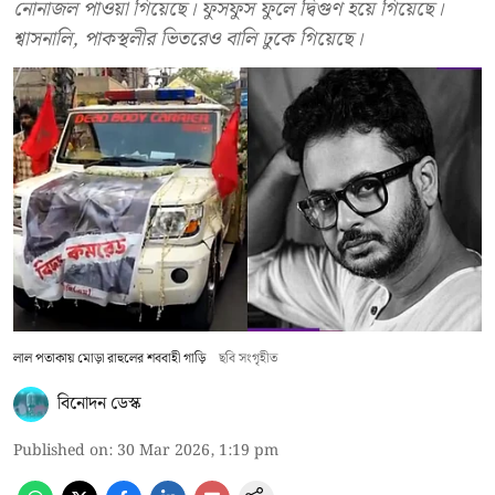
নোনাজল পাওয়া গিয়েছে। ফুসফুস ফুলে দ্বিগুণ হয়ে গিয়েছে।
শ্বাসনালি, পাকস্থলীর ভিতরেও বালি ঢুকে গিয়েছে।
লাল পতাকায় মোড়া রাহুলের শববাহী গাড়ি
ছবি সংগৃহীত
বিনোদন ডেস্ক
Published on
:
30 Mar 2026, 1:19 pm