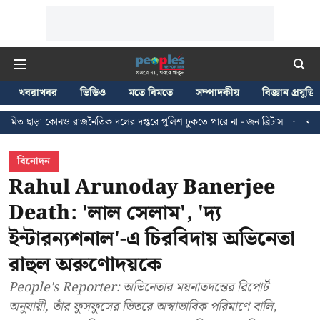
খবরাখবর
ভিডিও
মতে বিমতে
সম্পাদকীয়
বিজ্ঞান প্রযুক্তি
রাজনৈতিক দলের দপ্তরে পুলিশ ঢুকতে পারে না - জন ব্রিটাস
কলকাতায় ২৪ জুলাইয়ের 
বিনোদন
Rahul Arunoday Banerjee
Death: 'লাল সেলাম', 'দ্য
ইন্টারন্যশনাল'-এ চিরবিদায় অভিনেতা
রাহুল অরুণোদয়কে
People's Reporter: অভিনেতার ময়নাতদন্তের রিপোর্ট
অনুযায়ী, তাঁর ফুসফুসের ভিতরে অস্বাভাবিক পরিমাণে বালি,