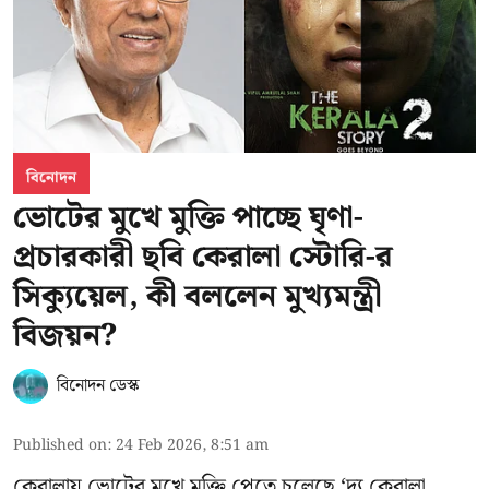
বিনোদন
ভোটের মুখে মুক্তি পাচ্ছে ঘৃণা-
প্রচারকারী ছবি কেরালা স্টোরি-র
সিক্যুয়েল, কী বললেন মুখ্যমন্ত্রী
বিজয়ন?
বিনোদন ডেস্ক
Published on
:
24 Feb 2026, 8:51 am
কেরালায় ভোটের মুখে মুক্তি পেতে চলেছে ‘দ্য কেরালা