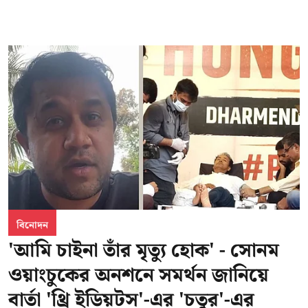
বিনোদন
'আমি চাইনা তাঁর মৃত্যু হোক' - সোনম
ওয়াংচুকের অনশনে সমর্থন জানিয়ে
বার্তা 'থ্রি ইডিয়টস'-এর 'চতুর'-এর