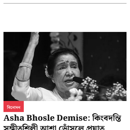
বিনোদন
Asha Bhosle Demise: কিংবদন্তি
সঙ্গীতশিল্পী আশা ভোঁসলে প্রয়াত,