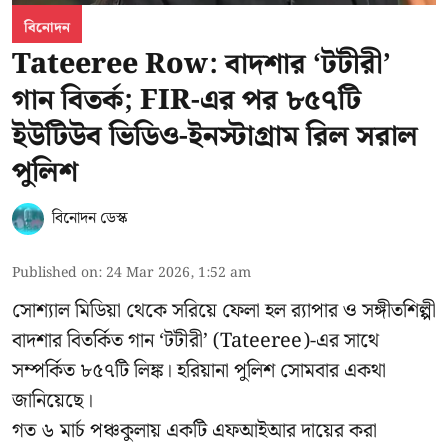
বিনোদন
Tateeree Row: বাদশার ‘টটীরী’
গান বিতর্ক; FIR-এর পর ৮৫৭টি
ইউটিউব ভিডিও-ইনস্টাগ্রাম রিল সরাল
পুলিশ
বিনোদন ডেস্ক
Published on
:
24 Mar 2026, 1:52 am
সোশ্যাল মিডিয়া থেকে সরিয়ে ফেলা হল র‍্যাপার ও সঙ্গীতশিল্পী
বাদশার বিতর্কিত গান ‘টটীরী’ (Tateeree)-এর সাথে
সম্পর্কিত ৮৫৭টি লিঙ্ক। হরিয়ানা পুলিশ সোমবার একথা
জানিয়েছে।
গত ৬ মার্চ পঞ্চকুলায় একটি এফআইআর দায়ের করা