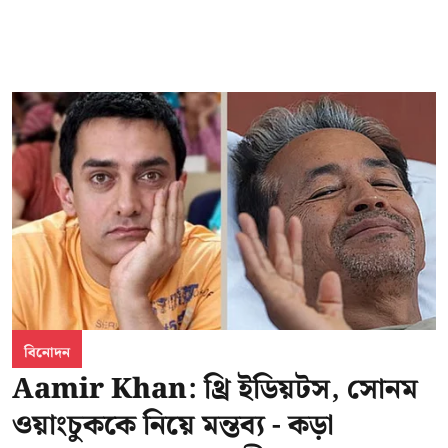
বিনোদন
Aamir Khan: থ্রি ইডিয়টস, সোনম
ওয়াংচুককে নিয়ে মন্তব্য - কড়া